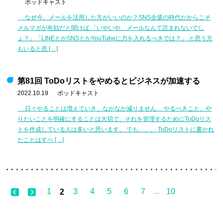
ポッドキャスト
なぜ今、メールを活用した方がいいのか？SNS全盛の時代だからこそ
メルマガが有効だと聞けば 「いやいや、メールなんて読まれないでし
ょ？」「LINEとかSNSとかYouTubeに力を入れるべきでは？」 と思う方
もいると思 […]
第81回 ToDoリストをやめるとビジネスが加速する
2022.10.19
ポッドキャスト
日々やることは増えていき、なかなか減りません… やるべきこと、や
りたいことを明確にすることは大切で、それを管理するためにToDoリス
トを作成している人は多いと思います。 でも、、、 ToDoリストに書かれ
たことはすべ […]
1
3
4
5
6
7
10
2
…