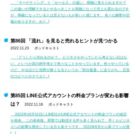
「マーケティング」と「セールス」の違い、明確に答えられますか？
この違いが理解できるとやるべきことも明確になって売上も変わるのです
が、明確になっているとは言えない人が多いと感じます。 色々な解釈や定
義がありますが、わ […]
第86回 「流れ」を見ると売れるヒントが見つかる
2022.11.23
ポッドキャスト
「どうしたら売れるのか？」 ビジネスをやっていたら考えない日はな
い、というか四六時中考えて色々なことをやっています。色々やっている
けど、やるほどに視野が狭くなるというか「部分最適」に走りがち… 広告
のコピーとかクリエ […]
第85回 LINE公式アカウントの料金プランが変わる影響
は？
2022.11.16
ポッドキャスト
2022年10月31日にLINE社がLINE公式アカウントの料金プランの改定
を発表。 この発表後、界隈では動揺する声も多く見られて、早くもビジネ
スへの影響を懸念している方も多そうです。 2023年6月から新プランが適
[…]