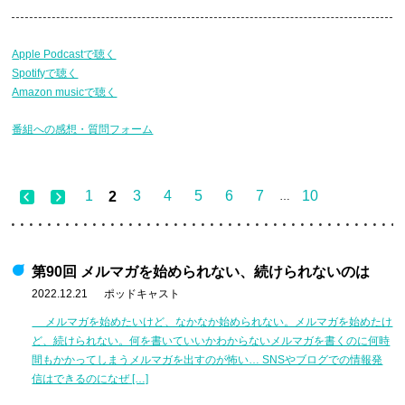
Apple Podcastで聴く
Spotifyで聴く
Amazon musicで聴く
番組への感想・質問フォーム
1
3
4
5
6
7
10
2
…
第90回 メルマガを始められない、続けられないのは
2022.12.21
ポッドキャスト
メルマガを始めたいけど、なかなか始められない。メルマガを始めたけ
ど、続けられない。何を書いていいかわからないメルマガを書くのに何時
間もかかってしまうメルマガを出すのが怖い… SNSやブログでの情報発
信はできるのになぜ […]