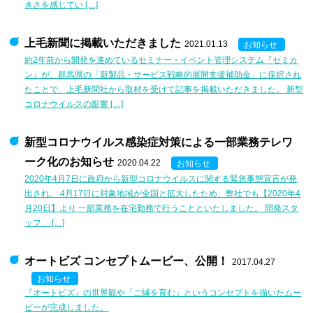
きさを感じてい […]
上毛新聞に掲載いただきました
2021.01.13
お知らせ
約2年前から開発を進めているセミナー・イベント管理システム『セミカ
ン』が、群馬県の「新製品・サービス戦略的展開支援補助金」に採択され
たことで、上毛新聞社から取材を受けて記事を掲載いただきました。 新型
コロナウイルスの影響 […]
新型コロナウイルス感染症対策による一部業務テレワ
ーク化のお知らせ
2020.04.22
お知らせ
2020年4月7日に政府から新型コロナウイルスに関する緊急事態宣言が発
出され、 4月17日に対象地域が全国と拡大したため、弊社でも【2020年4
月20日】より 一部業務を在宅勤務で行うことといたしました。 開発スタ
ッフ、 […]
オートビズ コンセプトムービー、公開！
2017.04.27
お知らせ
『オートビズ』の世界観や「ご縁を育む」というコンセプトを描いたムー
ビーが完成しました。